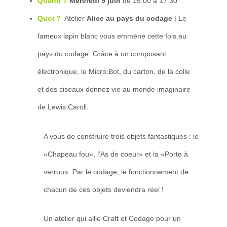
Quand ?
Mercredi 9 juin
de 15:00 à 17:30
Quoi ?
Atelier
Alice au pays du codage
| Le
fameux lapin blanc vous emmène cette fois au
pays du codage. Grâce à un composant
électronique, le Micro:Bot, du carton, de la colle
et des ciseaux donnez vie au monde imaginaire
de Lewis Caroll.
A vous de construire trois objets fantastiques : le
«Chapeau fou», l’As de coeur» et la «Porte à
verrou». Par le codage, le fonctionnement de
chacun de ces objets deviendra réel !
Un atelier qui allie Craft et Codage pour un