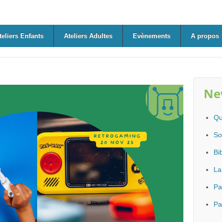
teliers Enfants
Ateliers Adultes
Evènements
A propos
Ne
Qu
So
Bi
La
Pa
Pa