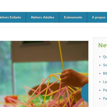
teliers Enfants
Ateliers Adultes
Evènements
A propos
Ne
Qu
So
Bi
La
Pa
Pa