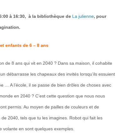
:00 à 16:30, à la bibliothèque de
La
julien
n
e
, pour
agination.
 et enfants de 6 – 8 ans
on de 8 ans qui vit en 2040 ? Dans sa maison, il cohabite
un débarrasse les chapeaux des invités lorsqu’ils essuient
rée … A l’école, il se passe de bien drôles de choses avec
 monde en 2040 ? C’est cette question que nous nous
ront permis. Au moyen de pailles de couleurs et de
 de 2040, tels que tu les imagines. Robot qui fait les
ette volante en sont quelques exemples.