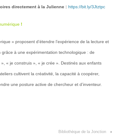
atoires directement à la Julienne :
https://bit.ly/3Jtztpc
u numérique
!
rique » proposent d’étendre l’expérience de la lecture et
n grâce à une expérimentation technologique : de
e », « je construis », « je crée ». Destinés aux enfants
iers cultivent la créativité, la capacité à coopérer,
rendre une posture active de chercheur et d’inventeur.
Bibliothèque de la Jonction
›